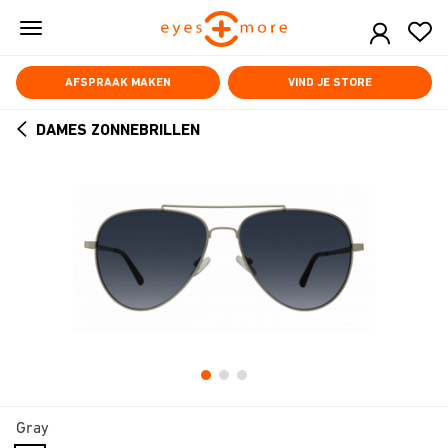
Skip
to
main
content
AFSPRAAK MAKEN
VIND JE STORE
DAMES ZONNEBRILLEN
ARROW
BACK
Gray