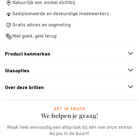
Natuurlijk een winkel dichtbij
Gediplomeerde en deskundige medewerkers
Gratis advies en oogmeting
Niet goed, geld terug
Product kenmerken
n
A
r
r
o
w
i
c
o
Glasopties
n
A
r
r
o
w
i
c
o
Over deze brillen
n
A
r
r
o
w
i
c
o
GET IN TOUCH
We helpen je graag!
Maak heel eenvoudig een afspraak bij één van onze stores
bij jou in de buurt!