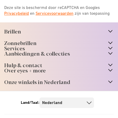
Deze site is beschermd door reCAPTCHA en Googles
Privacybeleid
en
Servicevoorwaarden
zijn van toepassing
Brillen
n
A
r
r
o
w
i
c
o
Zonnebrillen
n
A
r
r
o
w
i
c
o
Services
n
A
r
r
o
w
i
c
o
Aanbiedingen & collecties
n
A
r
r
o
w
i
c
o
Hulp & contact
n
A
r
r
o
w
i
c
o
Over eyes + more
n
A
r
r
o
w
i
c
o
Onze winkels in Nederland
n
A
r
r
o
w
i
c
o
Land/Taal: