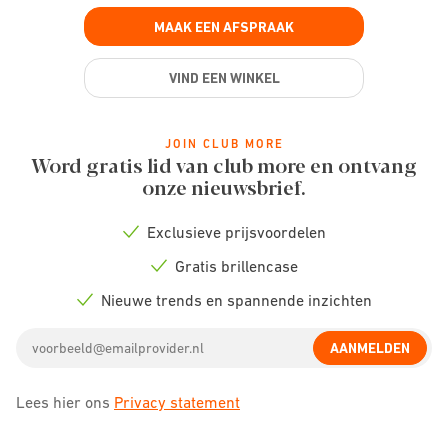
MAAK EEN AFSPRAAK
VIND EEN WINKEL
JOIN CLUB MORE
Word gratis lid van club more en ontvang
onze nieuwsbrief.
Exclusieve prijsvoordelen
Check
icon
Gratis brillencase
Check
icon
Nieuwe trends en spannende inzichten
Check
icon
Email
AANMELDEN
address
Lees hier ons
Privacy statement