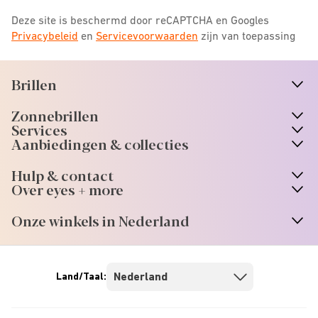
Deze site is beschermd door reCAPTCHA en Googles
Privacybeleid
en
Servicevoorwaarden
zijn van toepassing
Brillen
n
A
r
r
o
w
i
c
o
Zonnebrillen
n
A
r
r
o
w
i
c
o
Services
n
A
r
r
o
w
i
c
o
Aanbiedingen & collecties
n
A
r
r
o
w
i
c
o
Hulp & contact
n
A
r
r
o
w
i
c
o
Over eyes + more
n
A
r
r
o
w
i
c
o
Onze winkels in Nederland
n
A
r
r
o
w
i
c
o
Land/Taal: