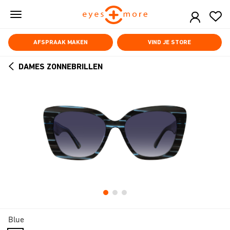
Skip
to
main
content
AFSPRAAK MAKEN
VIND JE STORE
DAMES ZONNEBRILLEN
ARROW
BACK
Blue