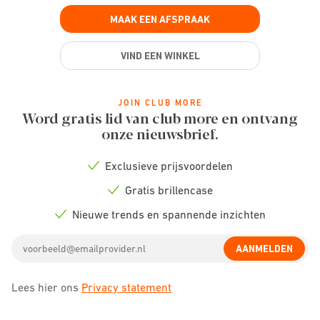
MAAK EEN AFSPRAAK
VIND EEN WINKEL
JOIN CLUB MORE
Word gratis lid van club more en ontvang
onze nieuwsbrief.
Exclusieve prijsvoordelen
Check
icon
Gratis brillencase
Check
icon
Nieuwe trends en spannende inzichten
Check
icon
Email
AANMELDEN
address
Lees hier ons
Privacy statement