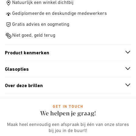
Natuurlijk een winkel dichtbij
Gediplomeerde en deskundige medewerkers
Gratis advies en oogmeting
Niet goed, geld terug
Product kenmerken
n
A
r
r
o
w
i
c
o
Glasopties
n
A
r
r
o
w
i
c
o
Over deze brillen
n
A
r
r
o
w
i
c
o
GET IN TOUCH
We helpen je graag!
Maak heel eenvoudig een afspraak bij één van onze stores
bij jou in de buurt!