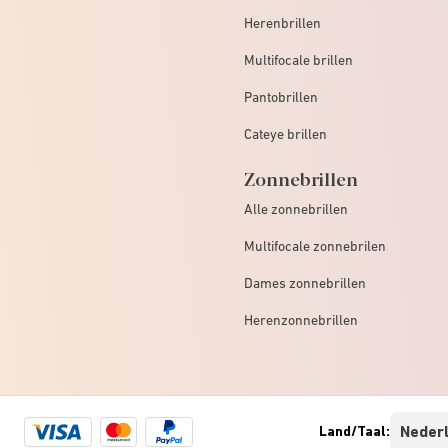
Herenbrillen
Multifocale brillen
Pantobrillen
Cateye brillen
Zonnebrillen
Alle zonnebrillen
Multifocale zonnebrilen
Dames zonnebrillen
Herenzonnebrillen
Visa
Mastercard
Paypal
Land/Taal:
logo
logo