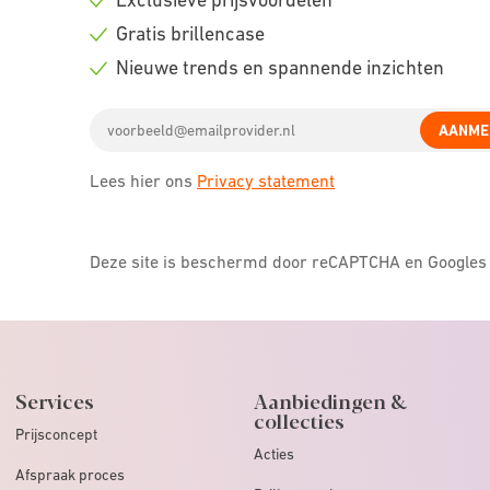
Check
Gratis brillencase
icon
Check
Nieuwe trends en spannende inzichten
icon
Check
Email
icon
AANME
address
Lees hier ons
Privacy statement
Deze site is beschermd door reCAPTCHA en Google
Services
Aanbiedingen &
collecties
Prijsconcept
Acties
Afspraak proces