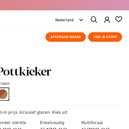
Search
Products
AFSPRAAK MAKEN
VIND JE STORE
Pottkieker
rown
selected
ll-in prijs inclusief glazen. Kies uit:
onder sterkte
Enkelvoudig
Multifocaal