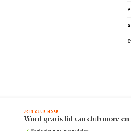
P
G
O
JOIN CLUB MORE
Word gratis lid van club more en
Exclusieve prijsvoordelen