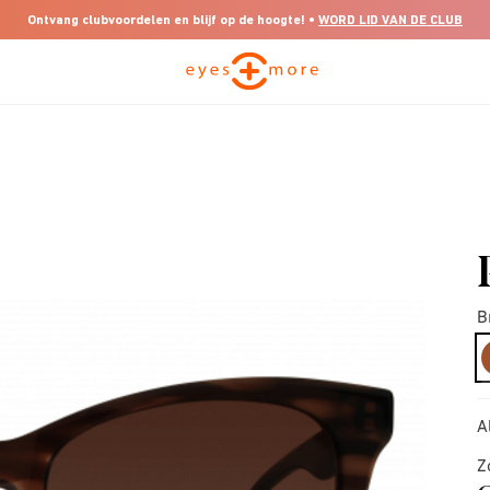
Ontvang clubvoordelen en blijf op de hoogte! •
WORD LID VAN DE CLUB
B
A
Z