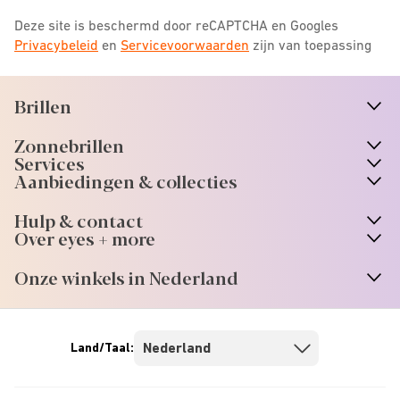
Deze site is beschermd door reCAPTCHA en Googles
Privacybeleid
en
Servicevoorwaarden
zijn van toepassing
Brillen
n
A
r
r
o
w
i
c
o
Zonnebrillen
n
A
r
r
o
w
i
c
o
Services
n
A
r
r
o
w
i
c
o
Aanbiedingen & collecties
n
A
r
r
o
w
i
c
o
Hulp & contact
n
A
r
r
o
w
i
c
o
Over eyes + more
n
A
r
r
o
w
i
c
o
Onze winkels in Nederland
n
A
r
r
o
w
i
c
o
Land/Taal: