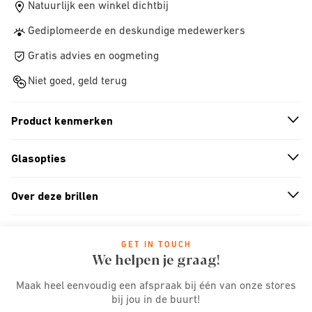
Natuurlijk een winkel dichtbij
Gediplomeerde en deskundige medewerkers
Gratis advies en oogmeting
Niet goed, geld terug
Product kenmerken
n
A
r
r
o
w
i
c
o
Glasopties
n
A
r
r
o
w
i
c
o
Over deze brillen
n
A
r
r
o
w
i
c
o
GET IN TOUCH
We helpen je graag!
Maak heel eenvoudig een afspraak bij één van onze stores
bij jou in de buurt!