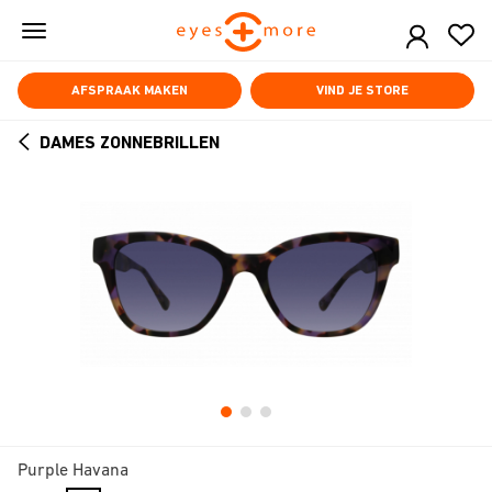
Skip
to
main
content
AFSPRAAK MAKEN
VIND JE STORE
DAMES ZONNEBRILLEN
ARROW
BACK
Purple Havana