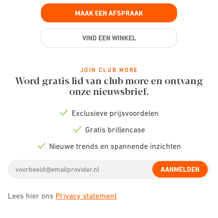
MAAK EEN AFSPRAAK
VIND EEN WINKEL
JOIN CLUB MORE
Word gratis lid van club more en ontvang
onze nieuwsbrief.
Exclusieve prijsvoordelen
Check
icon
Gratis brillencase
Check
icon
Nieuwe trends en spannende inzichten
Check
icon
Email
AANMELDEN
address
Lees hier ons
Privacy statement