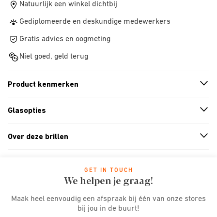
Natuurlijk een winkel dichtbij
Gediplomeerde en deskundige medewerkers
Gratis advies en oogmeting
Niet goed, geld terug
Product kenmerken
n
A
r
r
o
w
i
c
o
Glasopties
n
A
r
r
o
w
i
c
o
Over deze brillen
n
A
r
r
o
w
i
c
o
GET IN TOUCH
We helpen je graag!
Maak heel eenvoudig een afspraak bij één van onze stores
bij jou in de buurt!