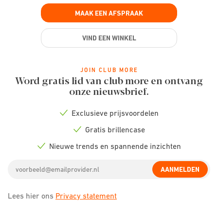
MAAK EEN AFSPRAAK
VIND EEN WINKEL
JOIN CLUB MORE
Word gratis lid van club more en ontvang
onze nieuwsbrief.
Exclusieve prijsvoordelen
Check
icon
Gratis brillencase
Check
icon
Nieuwe trends en spannende inzichten
Check
icon
Email
AANMELDEN
address
Lees hier ons
Privacy statement