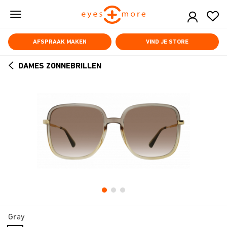
Skip
to
main
content
AFSPRAAK MAKEN
VIND JE STORE
DAMES ZONNEBRILLEN
ARROW
BACK
Gray