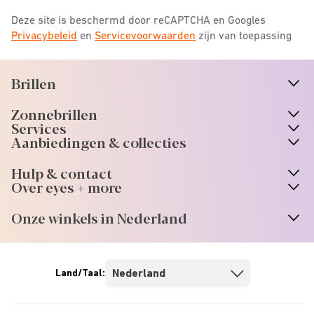
Deze site is beschermd door reCAPTCHA en Googles
Privacybeleid
en
Servicevoorwaarden
zijn van toepassing
Brillen
n
A
r
r
o
w
i
c
o
Zonnebrillen
n
A
r
r
o
w
i
c
o
Services
n
A
r
r
o
w
i
c
o
Aanbiedingen & collecties
n
A
r
r
o
w
i
c
o
Hulp & contact
n
A
r
r
o
w
i
c
o
Over eyes + more
n
A
r
r
o
w
i
c
o
Onze winkels in Nederland
n
A
r
r
o
w
i
c
o
Land/Taal: