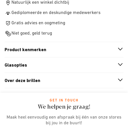
Natuurlijk een winkel dichtbij
Gediplomeerde en deskundige medewerkers
Gratis advies en oogmeting
Niet goed, geld terug
Product kenmerken
n
A
r
r
o
w
i
c
o
Glasopties
n
A
r
r
o
w
i
c
o
Over deze brillen
n
A
r
r
o
w
i
c
o
GET IN TOUCH
We helpen je graag!
Maak heel eenvoudig een afspraak bij één van onze stores
bij jou in de buurt!