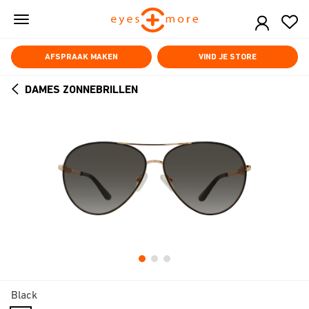
Skip
to
main
content
AFSPRAAK MAKEN
VIND JE STORE
DAMES ZONNEBRILLEN
ARROW
BACK
Black