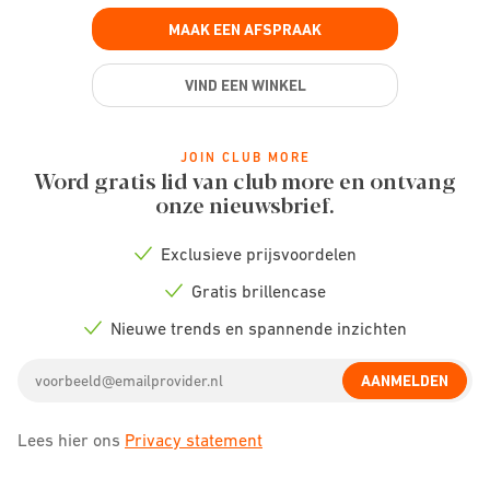
MAAK EEN AFSPRAAK
VIND EEN WINKEL
JOIN CLUB MORE
Word gratis lid van club more en ontvang
onze nieuwsbrief.
Exclusieve prijsvoordelen
Check
icon
Gratis brillencase
Check
icon
Nieuwe trends en spannende inzichten
Check
icon
Email
AANMELDEN
address
Lees hier ons
Privacy statement