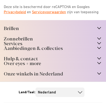
Deze site is beschermd door reCAPTCHA en Googles
Privacybeleid
en
Servicevoorwaarden
zijn van toepassing
Brillen
n
A
r
r
o
w
i
c
o
Zonnebrillen
n
A
r
r
o
w
i
c
o
Services
n
A
r
r
o
w
i
c
o
Aanbiedingen & collecties
n
A
r
r
o
w
i
c
o
Hulp & contact
n
A
r
r
o
w
i
c
o
Over eyes + more
n
A
r
r
o
w
i
c
o
Onze winkels in Nederland
n
A
r
r
o
w
i
c
o
Land/Taal: