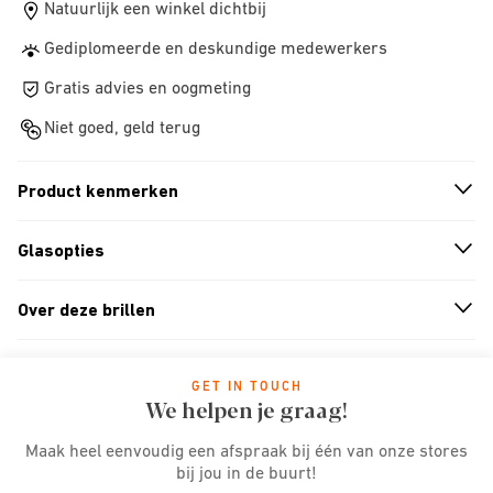
Natuurlijk een winkel dichtbij
Gediplomeerde en deskundige medewerkers
Gratis advies en oogmeting
Niet goed, geld terug
Product kenmerken
n
A
r
r
o
w
i
c
o
Glasopties
n
A
r
r
o
w
i
c
o
Over deze brillen
n
A
r
r
o
w
i
c
o
GET IN TOUCH
We helpen je graag!
Maak heel eenvoudig een afspraak bij één van onze stores
bij jou in de buurt!