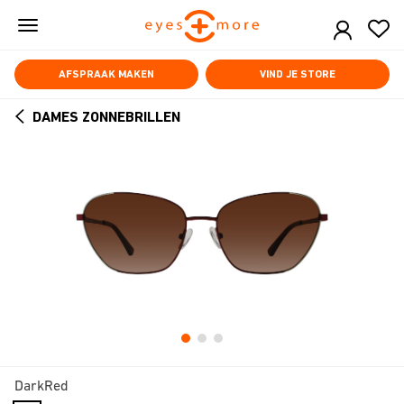
Skip
to
main
content
AFSPRAAK MAKEN
VIND JE STORE
DAMES ZONNEBRILLEN
ARROW
BACK
DarkRed