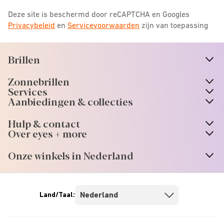
Deze site is beschermd door reCAPTCHA en Googles
Privacybeleid
en
Servicevoorwaarden
zijn van toepassing
Brillen
n
A
r
r
o
w
i
c
o
Zonnebrillen
n
A
r
r
o
w
i
c
o
Services
n
A
r
r
o
w
i
c
o
Aanbiedingen & collecties
n
A
r
r
o
w
i
c
o
Hulp & contact
n
A
r
r
o
w
i
c
o
Over eyes + more
n
A
r
r
o
w
i
c
o
Onze winkels in Nederland
n
A
r
r
o
w
i
c
o
Land/Taal: