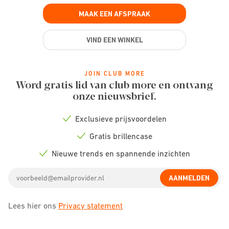
MAAK EEN AFSPRAAK
VIND EEN WINKEL
JOIN CLUB MORE
Word gratis lid van club more en ontvang
onze nieuwsbrief.
Exclusieve prijsvoordelen
Check
icon
Gratis brillencase
Check
icon
Nieuwe trends en spannende inzichten
Check
icon
Email
AANMELDEN
address
Lees hier ons
Privacy statement