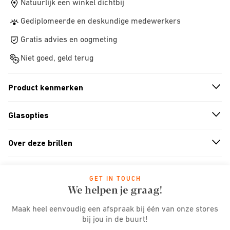
Natuurlijk een winkel dichtbij
Gediplomeerde en deskundige medewerkers
Gratis advies en oogmeting
Niet goed, geld terug
Product kenmerken
n
A
r
r
o
w
i
c
o
Glasopties
n
A
r
r
o
w
i
c
o
Over deze brillen
n
A
r
r
o
w
i
c
o
GET IN TOUCH
We helpen je graag!
Maak heel eenvoudig een afspraak bij één van onze stores
bij jou in de buurt!