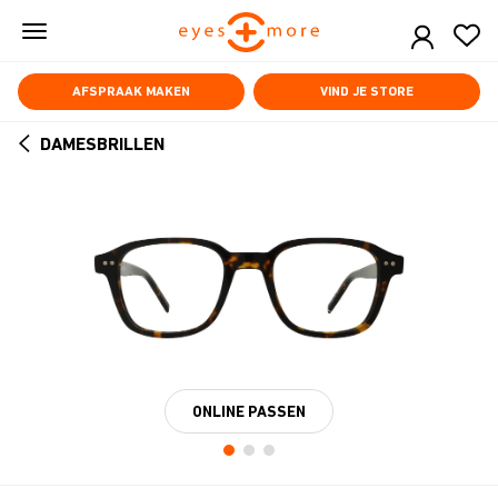
Skip
to
main
content
AFSPRAAK MAKEN
VIND JE STORE
DAMESBRILLEN
ARROW
BACK
ONLINE PASSEN