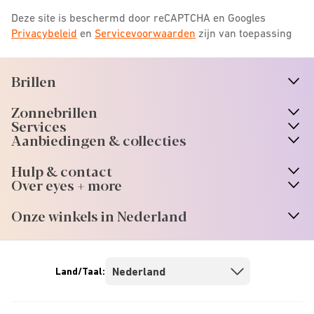
Deze site is beschermd door reCAPTCHA en Googles
Privacybeleid
en
Servicevoorwaarden
zijn van toepassing
Brillen
n
A
r
r
o
w
i
c
o
Zonnebrillen
n
A
r
r
o
w
i
c
o
Services
n
A
r
r
o
w
i
c
o
Aanbiedingen & collecties
n
A
r
r
o
w
i
c
o
Hulp & contact
n
A
r
r
o
w
i
c
o
Over eyes + more
n
A
r
r
o
w
i
c
o
Onze winkels in Nederland
n
A
r
r
o
w
i
c
o
Land/Taal: