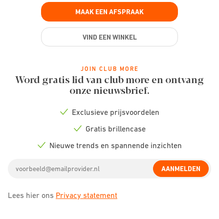
MAAK EEN AFSPRAAK
VIND EEN WINKEL
JOIN CLUB MORE
Word gratis lid van club more en ontvang
onze nieuwsbrief.
Exclusieve prijsvoordelen
Check
icon
Gratis brillencase
Check
icon
Nieuwe trends en spannende inzichten
Check
icon
Email
AANMELDEN
address
Lees hier ons
Privacy statement