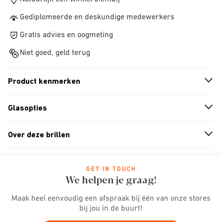
Gediplomeerde en deskundige medewerkers
Gratis advies en oogmeting
Niet goed, geld terug
Product kenmerken
n
A
r
r
o
w
i
c
o
Glasopties
n
A
r
r
o
w
i
c
o
Over deze brillen
n
A
r
r
o
w
i
c
o
GET IN TOUCH
We helpen je graag!
Maak heel eenvoudig een afspraak bij één van onze stores
bij jou in de buurt!