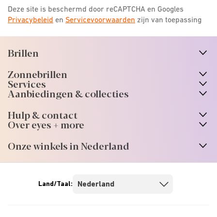
Deze site is beschermd door reCAPTCHA en Googles
Privacybeleid
en
Servicevoorwaarden
zijn van toepassing
Brillen
n
A
r
r
o
w
i
c
o
Zonnebrillen
n
A
r
r
o
w
i
c
o
Services
n
A
r
r
o
w
i
c
o
Aanbiedingen & collecties
n
A
r
r
o
w
i
c
o
Hulp & contact
n
A
r
r
o
w
i
c
o
Over eyes + more
n
A
r
r
o
w
i
c
o
Onze winkels in Nederland
n
A
r
r
o
w
i
c
o
Land/Taal: