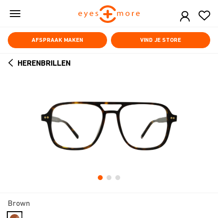
Skip
to
main
content
AFSPRAAK MAKEN
VIND JE STORE
HERENBRILLEN
ARROW
BACK
Brown