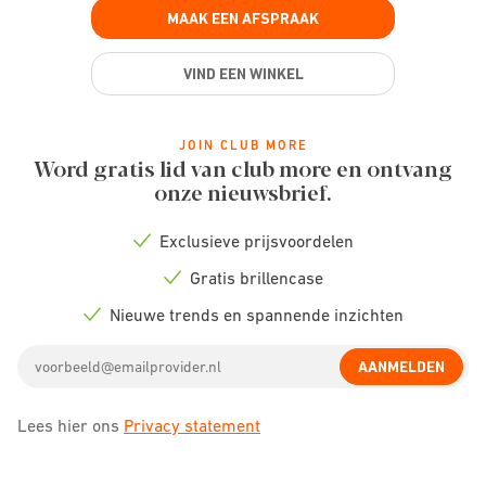
MAAK EEN AFSPRAAK
VIND EEN WINKEL
JOIN CLUB MORE
Word gratis lid van club more en ontvang
onze nieuwsbrief.
Exclusieve prijsvoordelen
Check
icon
Gratis brillencase
Check
icon
Nieuwe trends en spannende inzichten
Check
icon
Email
AANMELDEN
address
Lees hier ons
Privacy statement