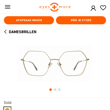
Skip
to
main
content
AFSPRAAK MAKEN
VIND JE STORE
DAMESBRILLEN
ARROW
BACK
Gold