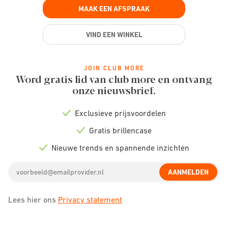
MAAK EEN AFSPRAAK
VIND EEN WINKEL
JOIN CLUB MORE
Word gratis lid van club more en ontvang
onze nieuwsbrief.
Exclusieve prijsvoordelen
Check
icon
Gratis brillencase
Check
icon
Nieuwe trends en spannende inzichten
Check
icon
Email
AANMELDEN
address
Lees hier ons
Privacy statement