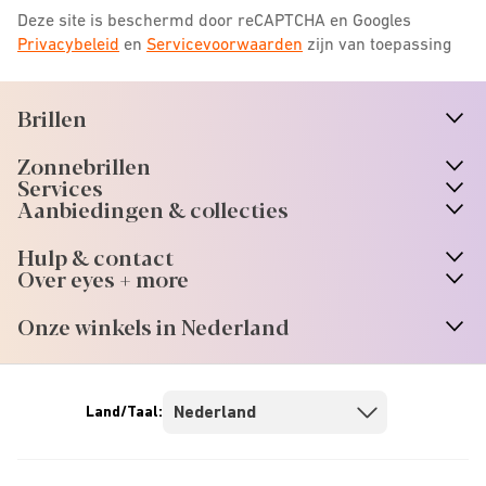
Deze site is beschermd door reCAPTCHA en Googles
Privacybeleid
en
Servicevoorwaarden
zijn van toepassing
Brillen
n
A
r
r
o
w
i
c
o
Zonnebrillen
n
A
r
r
o
w
i
c
o
Services
n
A
r
r
o
w
i
c
o
Aanbiedingen & collecties
n
A
r
r
o
w
i
c
o
Hulp & contact
n
A
r
r
o
w
i
c
o
Over eyes + more
n
A
r
r
o
w
i
c
o
Onze winkels in Nederland
n
A
r
r
o
w
i
c
o
Land/Taal: