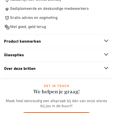
Gediplomeerde en deskundige medewerkers
Gratis advies en oogmeting
Niet goed, geld terug
Product kenmerken
n
A
r
r
o
w
i
c
o
Glasopties
n
A
r
r
o
w
i
c
o
Over deze brillen
n
A
r
r
o
w
i
c
o
GET IN TOUCH
We helpen je graag!
Maak heel eenvoudig een afspraak bij één van onze stores
bij jou in de buurt!