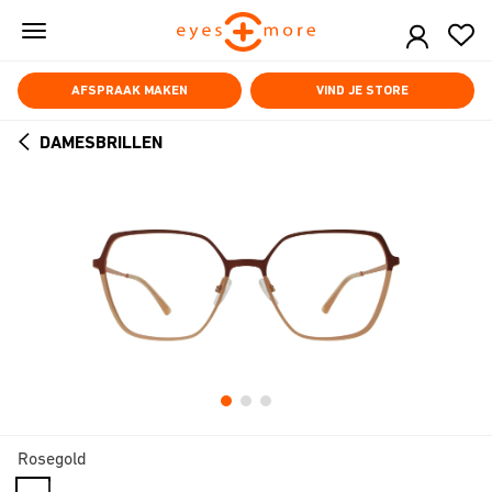
Skip
to
main
content
AFSPRAAK MAKEN
VIND JE STORE
DAMESBRILLEN
ARROW
BACK
Rosegold