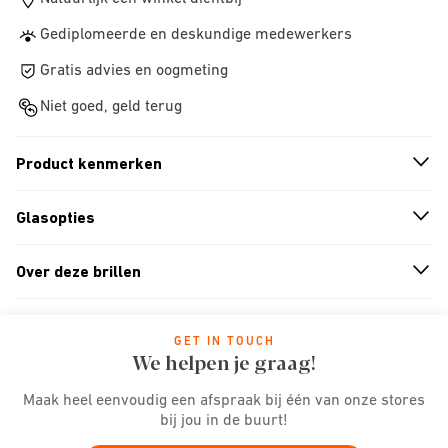
Gediplomeerde en deskundige medewerkers
Gratis advies en oogmeting
Niet goed, geld terug
Product kenmerken
n
A
r
r
o
w
i
c
o
Glasopties
n
A
r
r
o
w
i
c
o
Over deze brillen
n
A
r
r
o
w
i
c
o
GET IN TOUCH
We helpen je graag!
Maak heel eenvoudig een afspraak bij één van onze stores
bij jou in de buurt!