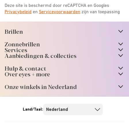
Deze site is beschermd door reCAPTCHA en Googles
Privacybeleid
en
Servicevoorwaarden
zijn van toepassing
Brillen
n
A
r
r
o
w
i
c
o
Zonnebrillen
n
A
r
r
o
w
i
c
o
Services
n
A
r
r
o
w
i
c
o
Aanbiedingen & collecties
n
A
r
r
o
w
i
c
o
Hulp & contact
n
A
r
r
o
w
i
c
o
Over eyes + more
n
A
r
r
o
w
i
c
o
Onze winkels in Nederland
n
A
r
r
o
w
i
c
o
Land/Taal: