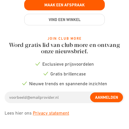
MAAK EEN AFSPRAAK
VIND EEN WINKEL
JOIN CLUB MORE
Word gratis lid van club more en ontvang
onze nieuwsbrief.
Exclusieve prijsvoordelen
Check
icon
Gratis brillencase
Check
icon
Nieuwe trends en spannende inzichten
Check
icon
Email
AANMELDEN
address
Lees hier ons
Privacy statement