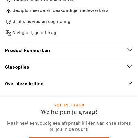
Gediplomeerde en deskundige medewerkers
Gratis advies en oogmeting
Niet goed, geld terug
Product kenmerken
n
A
r
r
o
w
i
c
o
Glasopties
n
A
r
r
o
w
i
c
o
Over deze brillen
n
A
r
r
o
w
i
c
o
GET IN TOUCH
We helpen je graag!
Maak heel eenvoudig een afspraak bij één van onze stores
bij jou in de buurt!