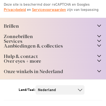
Deze site is beschermd door reCAPTCHA en Googles
Privacybeleid
en
Servicevoorwaarden
zijn van toepassing
Brillen
n
A
r
r
o
w
i
c
o
Zonnebrillen
n
A
r
r
o
w
i
c
o
Services
n
A
r
r
o
w
i
c
o
Aanbiedingen & collecties
n
A
r
r
o
w
i
c
o
Hulp & contact
n
A
r
r
o
w
i
c
o
Over eyes + more
n
A
r
r
o
w
i
c
o
Onze winkels in Nederland
n
A
r
r
o
w
i
c
o
Land/Taal: