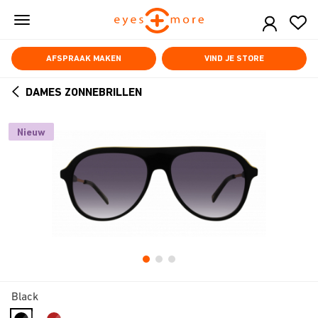
Skip
to
main
content
AFSPRAAK MAKEN
VIND JE STORE
DAMES ZONNEBRILLEN
ARROW
BACK
Nieuw
Black