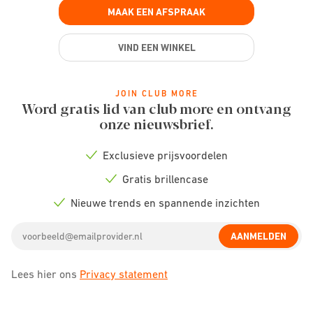
MAAK EEN AFSPRAAK
VIND EEN WINKEL
JOIN CLUB MORE
Word gratis lid van club more en ontvang
onze nieuwsbrief.
Exclusieve prijsvoordelen
Check
icon
Gratis brillencase
Check
icon
Nieuwe trends en spannende inzichten
Check
icon
Email
AANMELDEN
address
Lees hier ons
Privacy statement