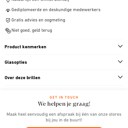
Gediplomeerde en deskundige medewerkers
Gratis advies en oogmeting
Niet goed, geld terug
Product kenmerken
n
A
r
r
o
w
i
c
o
Glasopties
n
A
r
r
o
w
i
c
o
Over deze brillen
n
A
r
r
o
w
i
c
o
GET IN TOUCH
We helpen je graag!
Maak heel eenvoudig een afspraak bij één van onze stores
bij jou in de buurt!