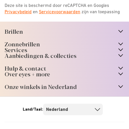
Deze site is beschermd door reCAPTCHA en Googles
Privacybeleid
en
Servicevoorwaarden
zijn van toepassing
Brillen
n
A
r
r
o
w
i
c
o
Zonnebrillen
n
A
r
r
o
w
i
c
o
Services
n
A
r
r
o
w
i
c
o
Aanbiedingen & collecties
n
A
r
r
o
w
i
c
o
Hulp & contact
n
A
r
r
o
w
i
c
o
Over eyes + more
n
A
r
r
o
w
i
c
o
Onze winkels in Nederland
n
A
r
r
o
w
i
c
o
Land/Taal: