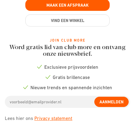
MAAK EEN AFSPRAAK
VIND EEN WINKEL
JOIN CLUB MORE
Word gratis lid van club more en ontvang
onze nieuwsbrief.
Exclusieve prijsvoordelen
Check
icon
Gratis brillencase
Check
icon
Nieuwe trends en spannende inzichten
Check
icon
Email
AANMELDEN
address
Lees hier ons
Privacy statement