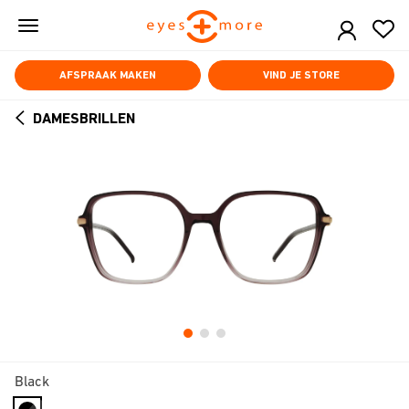
Skip
to
main
content
AFSPRAAK MAKEN
VIND JE STORE
DAMESBRILLEN
ARROW
BACK
Black