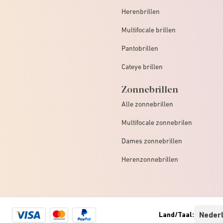
Herenbrillen
Multifocale brillen
Pantobrillen
Cateye brillen
Zonnebrillen
Alle zonnebrillen
Multifocale zonnebrilen
Dames zonnebrillen
Herenzonnebrillen
Visa
Mastercard
Paypal
Land/Taal:
logo
logo