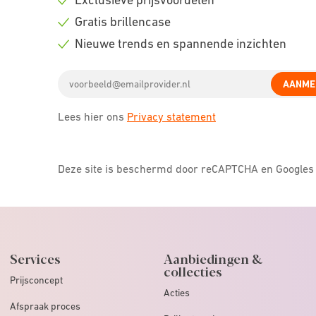
Check
Gratis brillencase
icon
Check
Nieuwe trends en spannende inzichten
icon
Check
Email
icon
AANME
address
Lees hier ons
Privacy statement
Deze site is beschermd door reCAPTCHA en Google
Services
Aanbiedingen &
collecties
Prijsconcept
Acties
Afspraak proces