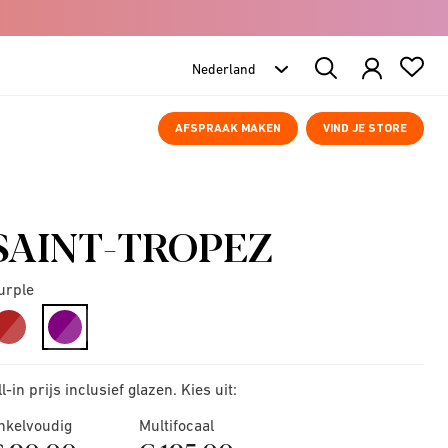
Search
Products
AFSPRAAK MAKEN
VIND JE STORE
SAINT-TROPEZ
urple
selected
ll-in prijs inclusief glazen. Kies uit:
nkelvoudig
Multifocaal