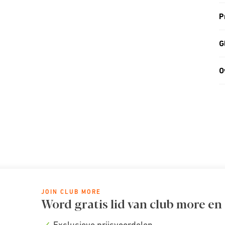
P
G
O
JOIN CLUB MORE
Word gratis lid van club more en
Exclusieve prijsvoordelen