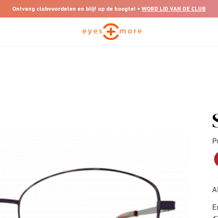
Ontvang clubvoordelen en blijf op de hoogte! •
WORD LID VAN DE CLUB
P
A
E