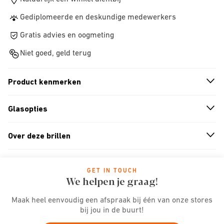
Gediplomeerde en deskundige medewerkers
Gratis advies en oogmeting
Niet goed, geld terug
Product kenmerken
n
A
r
r
o
w
i
c
o
Glasopties
n
A
r
r
o
w
i
c
o
Over deze brillen
n
A
r
r
o
w
i
c
o
GET IN TOUCH
We helpen je graag!
Maak heel eenvoudig een afspraak bij één van onze stores
bij jou in de buurt!