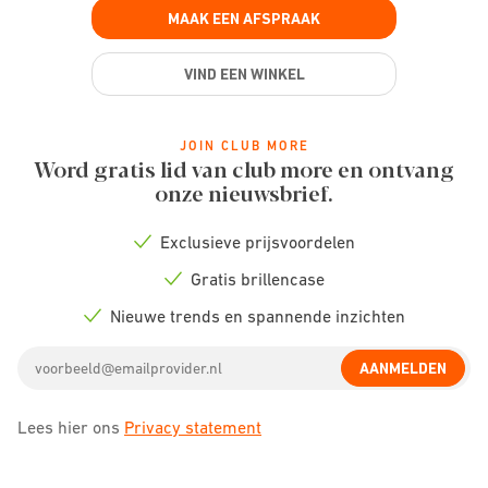
MAAK EEN AFSPRAAK
VIND EEN WINKEL
JOIN CLUB MORE
Word gratis lid van club more en ontvang
onze nieuwsbrief.
Exclusieve prijsvoordelen
Check
icon
Gratis brillencase
Check
icon
Nieuwe trends en spannende inzichten
Check
icon
Email
AANMELDEN
address
Lees hier ons
Privacy statement