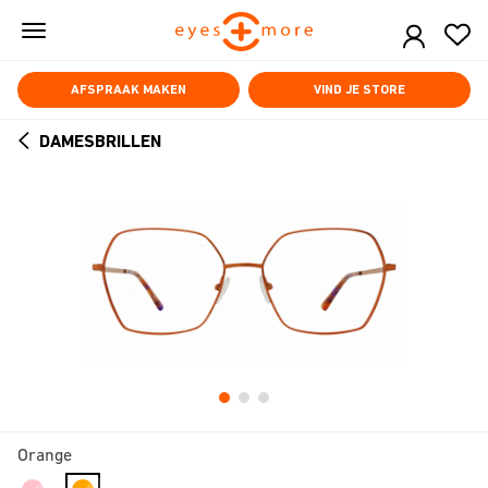
Skip
to
main
content
AFSPRAAK MAKEN
VIND JE STORE
DAMESBRILLEN
ARROW
BACK
Orange