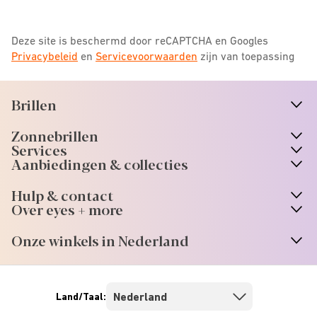
Deze site is beschermd door reCAPTCHA en Googles
Privacybeleid
en
Servicevoorwaarden
zijn van toepassing
Brillen
n
A
r
r
o
w
i
c
o
Zonnebrillen
n
A
r
r
o
w
i
c
o
Services
n
A
r
r
o
w
i
c
o
Aanbiedingen & collecties
n
A
r
r
o
w
i
c
o
Hulp & contact
n
A
r
r
o
w
i
c
o
Over eyes + more
n
A
r
r
o
w
i
c
o
Onze winkels in Nederland
n
A
r
r
o
w
i
c
o
Land/Taal: