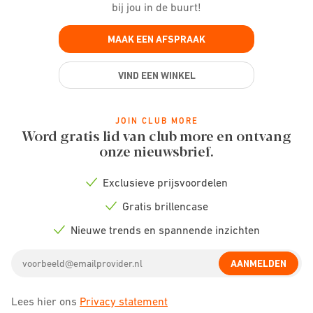
bij jou in de buurt!
MAAK EEN AFSPRAAK
VIND EEN WINKEL
JOIN CLUB MORE
Word gratis lid van club more en ontvang
onze nieuwsbrief.
Exclusieve prijsvoordelen
Check
icon
Gratis brillencase
Check
icon
Nieuwe trends en spannende inzichten
Check
icon
Email
AANMELDEN
address
Lees hier ons
Privacy statement