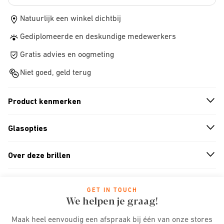
Natuurlijk een winkel dichtbij
Gediplomeerde en deskundige medewerkers
Gratis advies en oogmeting
Niet goed, geld terug
Product kenmerken
n
A
r
r
o
w
i
c
o
Glasopties
n
A
r
r
o
w
i
c
o
Over deze brillen
n
A
r
r
o
w
i
c
o
GET IN TOUCH
We helpen je graag!
Maak heel eenvoudig een afspraak bij één van onze stores