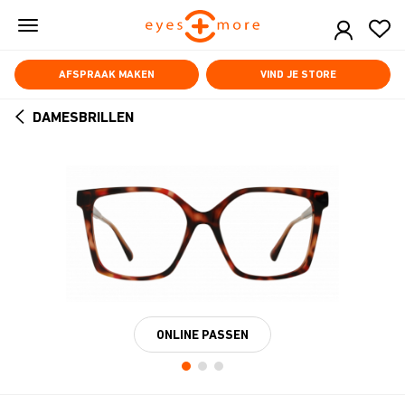
Skip
to
main
content
AFSPRAAK MAKEN
VIND JE STORE
DAMESBRILLEN
ARROW
BACK
ONLINE PASSEN