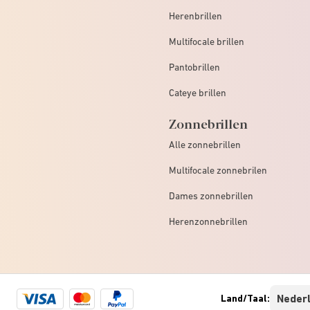
Herenbrillen
Multifocale brillen
Pantobrillen
Cateye brillen
Zonnebrillen
Alle zonnebrillen
Multifocale zonnebrilen
Dames zonnebrillen
Herenzonnebrillen
Visa
Mastercard
Paypal
Land/Taal:
logo
logo