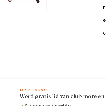
P
G
O
JOIN CLUB MORE
Word gratis lid van club more en
Exclusieve prijsvoordelen