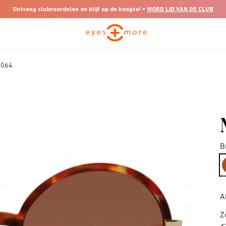
Ontvang clubvoordelen en blijf op de hoogte! •
WORD LID VAN DE CLUB
0064
B
A
Z