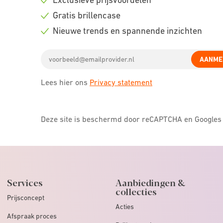
Check
Gratis brillencase
icon
Check
Nieuwe trends en spannende inzichten
icon
Check
Email
icon
AANME
address
Lees hier ons
Privacy statement
Deze site is beschermd door reCAPTCHA en Google
Services
Aanbiedingen &
collecties
Prijsconcept
Acties
Afspraak proces