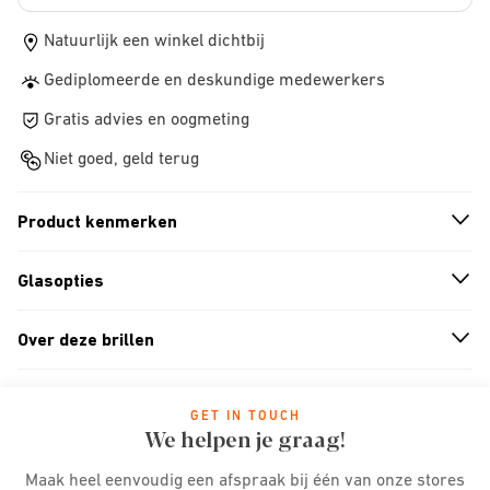
Natuurlijk een winkel dichtbij
Gediplomeerde en deskundige medewerkers
Gratis advies en oogmeting
Niet goed, geld terug
Product kenmerken
n
A
r
r
o
w
i
c
o
Glasopties
n
A
r
r
o
w
i
c
o
Over deze brillen
n
A
r
r
o
w
i
c
o
GET IN TOUCH
We helpen je graag!
Maak heel eenvoudig een afspraak bij één van onze stores