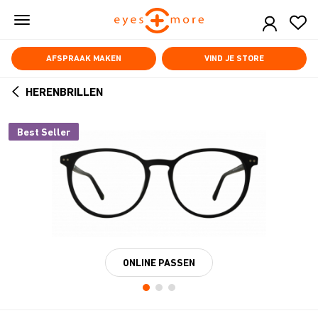
Skip
to
main
content
AFSPRAAK MAKEN
VIND JE STORE
HERENBRILLEN
ARROW
BACK
Best Seller
ONLINE PASSEN