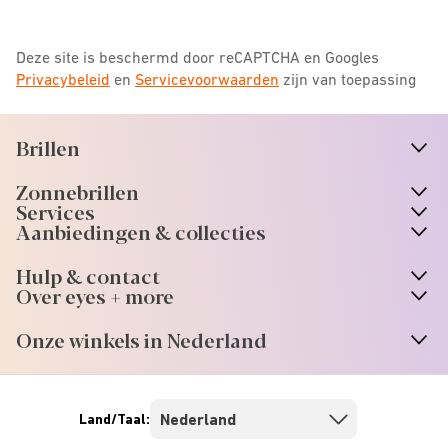
Deze site is beschermd door reCAPTCHA en Googles
Privacybeleid
en
Servicevoorwaarden
zijn van toepassing
Brillen
n
A
r
r
o
w
i
c
o
Zonnebrillen
n
A
r
r
o
w
i
c
o
Services
n
A
r
r
o
w
i
c
o
Aanbiedingen & collecties
n
A
r
r
o
w
i
c
o
Hulp & contact
n
A
r
r
o
w
i
c
o
Over eyes + more
n
A
r
r
o
w
i
c
o
Onze winkels in Nederland
n
A
r
r
o
w
i
c
o
Land/Taal: