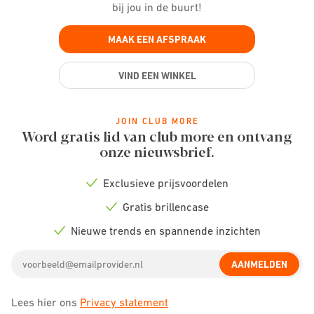
bij jou in de buurt!
MAAK EEN AFSPRAAK
VIND EEN WINKEL
JOIN CLUB MORE
Word gratis lid van club more en ontvang
onze nieuwsbrief.
Exclusieve prijsvoordelen
Check
icon
Gratis brillencase
Check
icon
Nieuwe trends en spannende inzichten
Check
icon
Email
AANMELDEN
address
Lees hier ons
Privacy statement