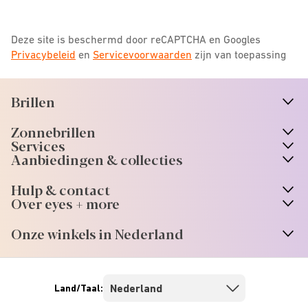
Deze site is beschermd door reCAPTCHA en Googles
Privacybeleid
en
Servicevoorwaarden
zijn van toepassing
Brillen
n
A
r
r
o
w
i
c
o
Zonnebrillen
n
A
r
r
o
w
i
c
o
Services
n
A
r
r
o
w
i
c
o
Aanbiedingen & collecties
n
A
r
r
o
w
i
c
o
Hulp & contact
n
A
r
r
o
w
i
c
o
Over eyes + more
n
A
r
r
o
w
i
c
o
Onze winkels in Nederland
n
A
r
r
o
w
i
c
o
Land/Taal: