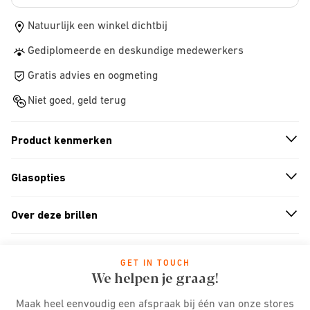
Natuurlijk een winkel dichtbij
Gediplomeerde en deskundige medewerkers
Gratis advies en oogmeting
Niet goed, geld terug
Product kenmerken
n
A
r
r
o
w
i
c
o
Glasopties
n
A
r
r
o
w
i
c
o
Over deze brillen
n
A
r
r
o
w
i
c
o
GET IN TOUCH
We helpen je graag!
Maak heel eenvoudig een afspraak bij één van onze stores