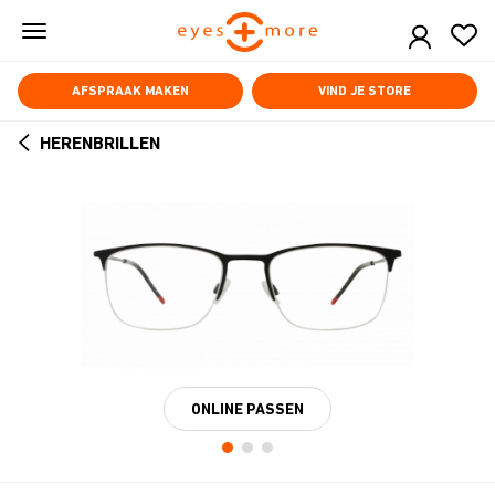
Skip
to
main
content
AFSPRAAK MAKEN
VIND JE STORE
HERENBRILLEN
ARROW
BACK
ONLINE PASSEN