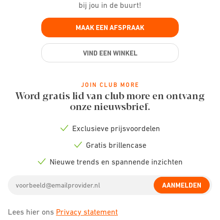
bij jou in de buurt!
MAAK EEN AFSPRAAK
VIND EEN WINKEL
JOIN CLUB MORE
Word gratis lid van club more en ontvang
onze nieuwsbrief.
Exclusieve prijsvoordelen
Check
icon
Gratis brillencase
Check
icon
Nieuwe trends en spannende inzichten
Check
icon
Email
AANMELDEN
address
Lees hier ons
Privacy statement