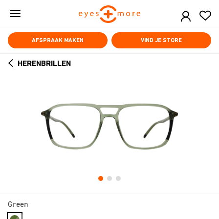
Skip
to
main
content
AFSPRAAK MAKEN
VIND JE STORE
HERENBRILLEN
ARROW
BACK
Green