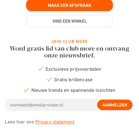
MAAK EEN AFSPRAAK
VIND EEN WINKEL
JOIN CLUB MORE
Word gratis lid van club more en ontvang
onze nieuwsbrief.
Exclusieve prijsvoordelen
Check
icon
Gratis brillencase
Check
icon
Nieuwe trends en spannende inzichten
Check
icon
Email
AANMELDEN
address
Lees hier ons
Privacy statement