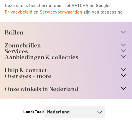
Deze site is beschermd door reCAPTCHA en Googles
Privacybeleid
en
Servicevoorwaarden
zijn van toepassing
Brillen
n
A
r
r
o
w
i
c
o
Zonnebrillen
n
A
r
r
o
w
i
c
o
Services
n
A
r
r
o
w
i
c
o
Aanbiedingen & collecties
n
A
r
r
o
w
i
c
o
Hulp & contact
n
A
r
r
o
w
i
c
o
Over eyes + more
n
A
r
r
o
w
i
c
o
Onze winkels in Nederland
n
A
r
r
o
w
i
c
o
Land/Taal: