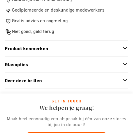
Gediplomeerde en deskundige medewerkers
Gratis advies en oogmeting
Niet goed, geld terug
Product kenmerken
n
A
r
r
o
w
i
c
o
Glasopties
n
A
r
r
o
w
i
c
o
Over deze brillen
n
A
r
r
o
w
i
c
o
GET IN TOUCH
We helpen je graag!
Maak heel eenvoudig een afspraak bij één van onze stores
bij jou in de buurt!