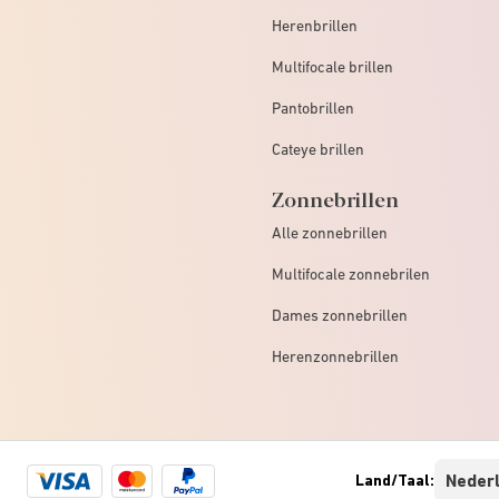
Herenbrillen
Multifocale brillen
Pantobrillen
Cateye brillen
Zonnebrillen
Alle zonnebrillen
Multifocale zonnebrilen
Dames zonnebrillen
Herenzonnebrillen
Visa
Mastercard
Paypal
Land/Taal:
logo
logo