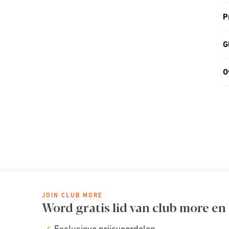
P
G
O
JOIN CLUB MORE
Word gratis lid van club more en
Exclusieve prijsvoordelen