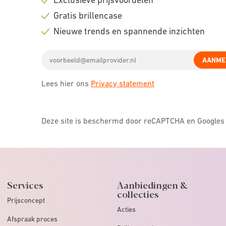
Check
Gratis brillencase
icon
Check
Nieuwe trends en spannende inzichten
icon
Check
Email
icon
AANME
address
Lees hier ons
Privacy statement
Deze site is beschermd door reCAPTCHA en Google
Services
Aanbiedingen &
collecties
Prijsconcept
Acties
Afspraak proces