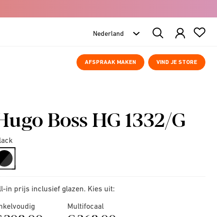
Search
Products
AFSPRAAK MAKEN
VIND JE STORE
Hugo Boss HG 1332/G
lack
selected
ll-in prijs inclusief glazen. Kies uit:
nkelvoudig
Multifocaal