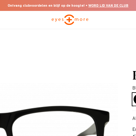
Ontvang clubvoordelen en blijf op de hoogte! •
WORD LID VAN DE CLUB
B
A
E