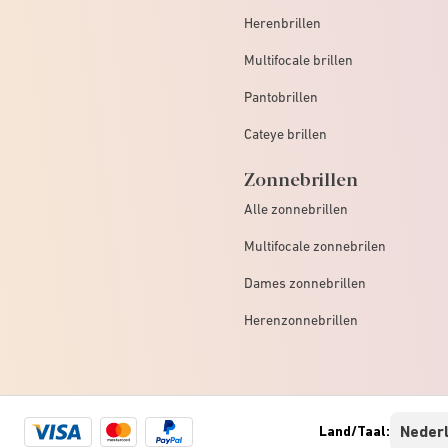
Herenbrillen
Multifocale brillen
Pantobrillen
Cateye brillen
Zonnebrillen
Alle zonnebrillen
Multifocale zonnebrilen
Dames zonnebrillen
Herenzonnebrillen
Visa
Mastercard
Paypal
Land/Taal:
logo
logo