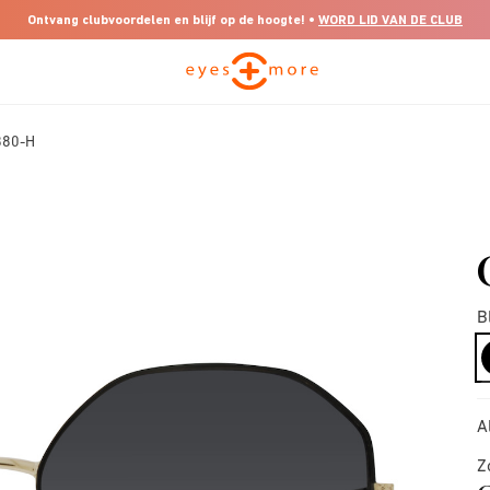
Ontvang clubvoordelen en blijf op de hoogte! •
WORD LID VAN DE CLUB
880-H
B
A
Z