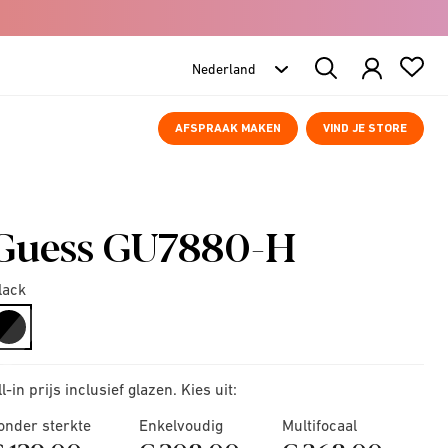
Search
Products
AFSPRAAK MAKEN
VIND JE STORE
Guess GU7880-H
lack
selected
ll-in prijs inclusief glazen. Kies uit:
onder sterkte
Enkelvoudig
Multifocaal