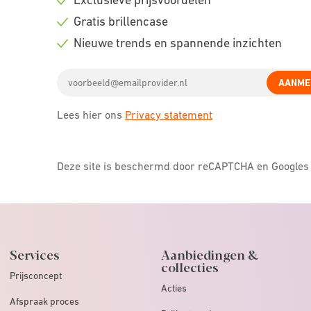
Check
Gratis brillencase
icon
Check
Nieuwe trends en spannende inzichten
icon
Check
Email
icon
AANME
address
Lees hier ons
Privacy statement
Deze site is beschermd door reCAPTCHA en Google
Services
Aanbiedingen &
collecties
Prijsconcept
Acties
Afspraak proces