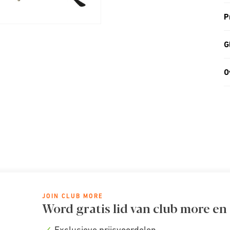
P
G
O
JOIN CLUB MORE
Word gratis lid van club more en
Exclusieve prijsvoordelen