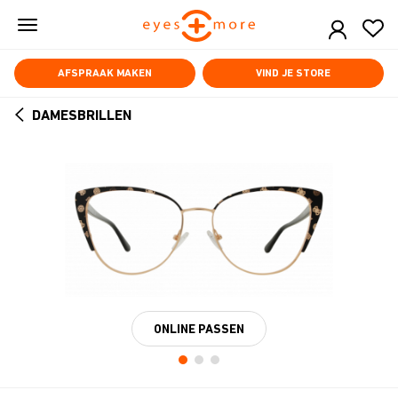
Skip
to
main
content
AFSPRAAK MAKEN
VIND JE STORE
DAMESBRILLEN
ARROW
BACK
ONLINE PASSEN