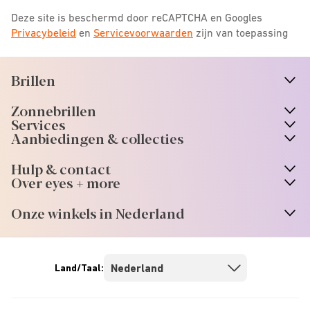
Deze site is beschermd door reCAPTCHA en Googles
Privacybeleid
en
Servicevoorwaarden
zijn van toepassing
Brillen
n
A
r
r
o
w
i
c
o
Zonnebrillen
n
A
r
r
o
w
i
c
o
Services
n
A
r
r
o
w
i
c
o
Aanbiedingen & collecties
n
A
r
r
o
w
i
c
o
Hulp & contact
n
A
r
r
o
w
i
c
o
Over eyes + more
n
A
r
r
o
w
i
c
o
Onze winkels in Nederland
n
A
r
r
o
w
i
c
o
Land/Taal: