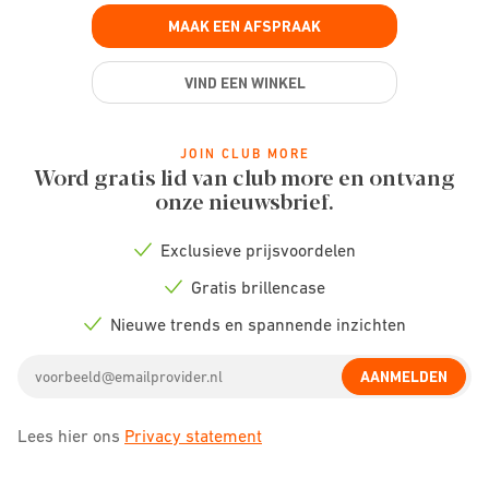
MAAK EEN AFSPRAAK
VIND EEN WINKEL
JOIN CLUB MORE
Word gratis lid van club more en ontvang
onze nieuwsbrief.
Exclusieve prijsvoordelen
Check
icon
Gratis brillencase
Check
icon
Nieuwe trends en spannende inzichten
Check
icon
Email
AANMELDEN
address
Lees hier ons
Privacy statement