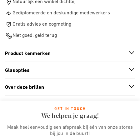
Natuurlijk een winkel dichtbij
Gediplomeerde en deskundige medewerkers
Gratis advies en oogmeting
Niet goed, geld terug
Product kenmerken
n
A
r
r
o
w
i
c
o
Glasopties
n
A
r
r
o
w
i
c
o
Over deze brillen
n
A
r
r
o
w
i
c
o
GET IN TOUCH
We helpen je graag!
Maak heel eenvoudig een afspraak bij één van onze stores
bij jou in de buurt!