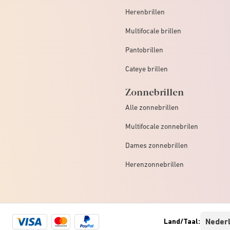
Herenbrillen
Multifocale brillen
Pantobrillen
Cateye brillen
Zonnebrillen
Alle zonnebrillen
Multifocale zonnebrilen
Dames zonnebrillen
Herenzonnebrillen
Visa
Mastercard
Paypal
Land/Taal:
logo
logo