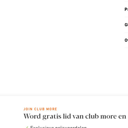
P
G
O
JOIN CLUB MORE
Word gratis lid van club more en
Exclusieve prijsvoordelen