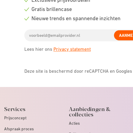
Check
Gratis brillencase
icon
Check
Nieuwe trends en spannende inzichten
icon
Check
Email
icon
AANME
address
Lees hier ons
Privacy statement
Deze site is beschermd door reCAPTCHA en Google
Services
Aanbiedingen &
collecties
Prijsconcept
Acties
Afspraak proces