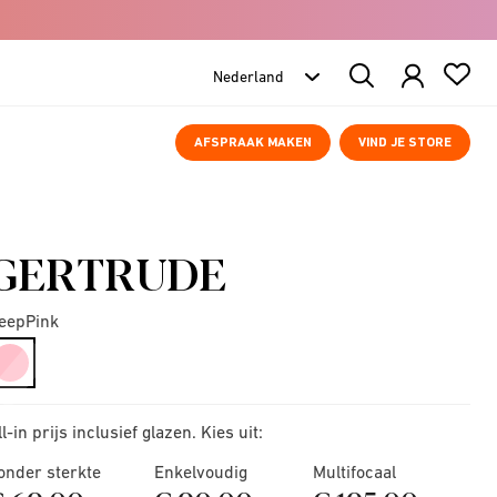
Search
Products
AFSPRAAK MAKEN
VIND JE STORE
GERTRUDE
eepPink
selected
ll-in prijs inclusief glazen. Kies uit:
onder sterkte
Enkelvoudig
Multifocaal