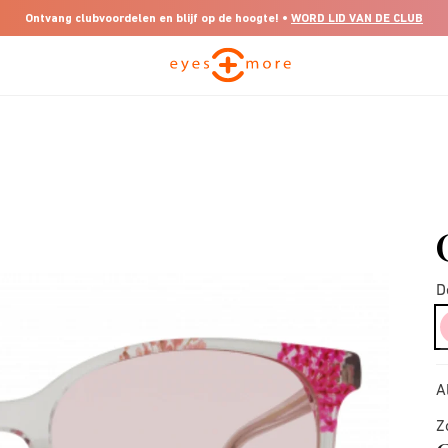
Ontvang clubvoordelen en blijf op de hoogte! •
WORD LID VAN DE CLUB
D
A
Z