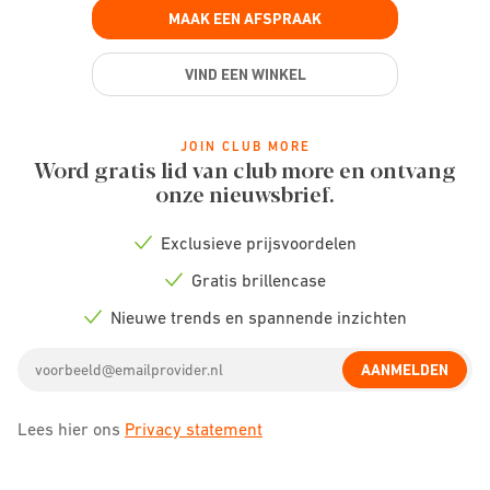
MAAK EEN AFSPRAAK
VIND EEN WINKEL
JOIN CLUB MORE
Word gratis lid van club more en ontvang
onze nieuwsbrief.
Exclusieve prijsvoordelen
Check
icon
Gratis brillencase
Check
icon
Nieuwe trends en spannende inzichten
Check
icon
Email
AANMELDEN
address
Lees hier ons
Privacy statement