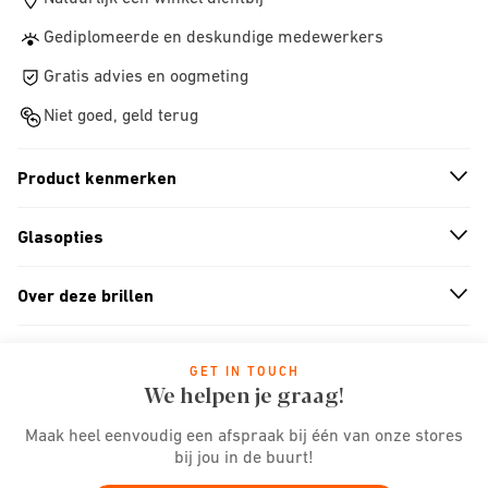
Gediplomeerde en deskundige medewerkers
Gratis advies en oogmeting
Niet goed, geld terug
Product kenmerken
n
A
r
r
o
w
i
c
o
Glasopties
n
A
r
r
o
w
i
c
o
Over deze brillen
n
A
r
r
o
w
i
c
o
GET IN TOUCH
We helpen je graag!
Maak heel eenvoudig een afspraak bij één van onze stores
bij jou in de buurt!