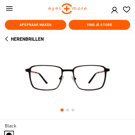
Skip
to
main
content
AFSPRAAK MAKEN
VIND JE STORE
HERENBRILLEN
ARROW
BACK
Black