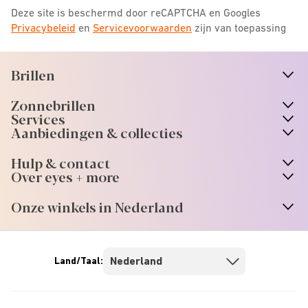
Deze site is beschermd door reCAPTCHA en Googles
Privacybeleid
en
Servicevoorwaarden
zijn van toepassing
Brillen
n
A
r
r
o
w
i
c
o
Zonnebrillen
n
A
r
r
o
w
i
c
o
Services
n
A
r
r
o
w
i
c
o
Aanbiedingen & collecties
n
A
r
r
o
w
i
c
o
Hulp & contact
n
A
r
r
o
w
i
c
o
Over eyes + more
n
A
r
r
o
w
i
c
o
Onze winkels in Nederland
n
A
r
r
o
w
i
c
o
Land/Taal: