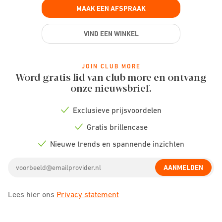
MAAK EEN AFSPRAAK
VIND EEN WINKEL
JOIN CLUB MORE
Word gratis lid van club more en ontvang
onze nieuwsbrief.
Exclusieve prijsvoordelen
Check
icon
Gratis brillencase
Check
icon
Nieuwe trends en spannende inzichten
Check
icon
Email
AANMELDEN
address
Lees hier ons
Privacy statement