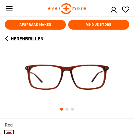
Skip
to
main
content
AFSPRAAK MAKEN
VIND JE STORE
HERENBRILLEN
ARROW
BACK
Red