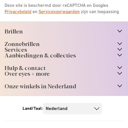
Deze site is beschermd door reCAPTCHA en Googles
Privacybeleid
en
Servicevoorwaarden
zijn van toepassing
Brillen
n
A
r
r
o
w
i
c
o
Zonnebrillen
n
A
r
r
o
w
i
c
o
Services
n
A
r
r
o
w
i
c
o
Aanbiedingen & collecties
n
A
r
r
o
w
i
c
o
Hulp & contact
n
A
r
r
o
w
i
c
o
Over eyes + more
n
A
r
r
o
w
i
c
o
Onze winkels in Nederland
n
A
r
r
o
w
i
c
o
Land/Taal: