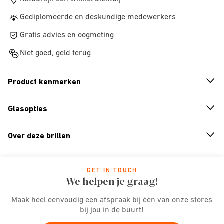
Gediplomeerde en deskundige medewerkers
Gratis advies en oogmeting
Niet goed, geld terug
Product kenmerken
n
A
r
r
o
w
i
c
o
Glasopties
n
A
r
r
o
w
i
c
o
Over deze brillen
n
A
r
r
o
w
i
c
o
GET IN TOUCH
We helpen je graag!
Maak heel eenvoudig een afspraak bij één van onze stores
bij jou in de buurt!