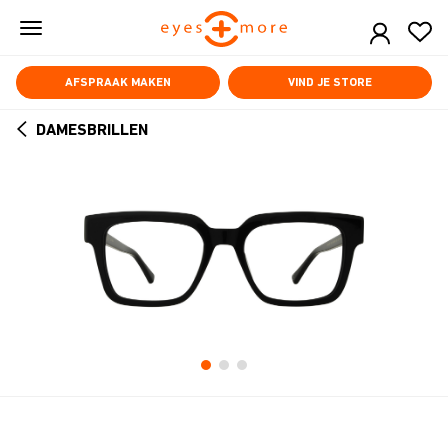
Skip
to
main
content
AFSPRAAK MAKEN
VIND JE STORE
DAMESBRILLEN
ARROW
BACK