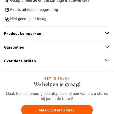
Gediplomeerde en deskundige medewerkers
Gratis advies en oogmeting
Niet goed, geld terug
Product kenmerken
n
A
r
r
o
w
i
c
o
Glasopties
n
A
r
r
o
w
i
c
o
Over deze brillen
n
A
r
r
o
w
i
c
o
GET IN TOUCH
We helpen je graag!
Maak heel eenvoudig een afspraak bij één van onze stores
bij jou in de buurt!
MAAK EEN AFSPRAAK