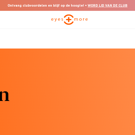
Ontvang clubvoordelen en blijf op de hoogte! •
WORD LID VAN DE CLUB
en