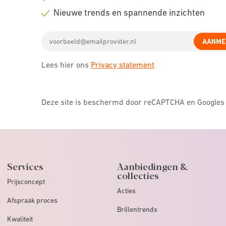
icon
Check
Nieuwe trends en spannende inzichten
icon
Check
Email
icon
AANME
address
Lees hier ons
Privacy statement
Deze site is beschermd door reCAPTCHA en Google
Services
Aanbiedingen &
collecties
Prijsconcept
Acties
Afspraak proces
Brillentrends
Kwaliteit