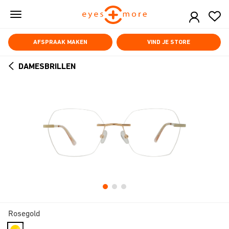
Skip
to
main
content
AFSPRAAK MAKEN
VIND JE STORE
DAMESBRILLEN
ARROW
BACK
Rosegold