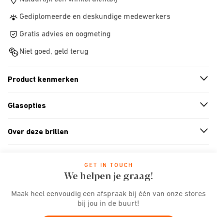
Gediplomeerde en deskundige medewerkers
Gratis advies en oogmeting
Niet goed, geld terug
Product kenmerken
n
A
r
r
o
w
i
c
o
Glasopties
n
A
r
r
o
w
i
c
o
Over deze brillen
n
A
r
r
o
w
i
c
o
GET IN TOUCH
We helpen je graag!
Maak heel eenvoudig een afspraak bij één van onze stores
bij jou in de buurt!