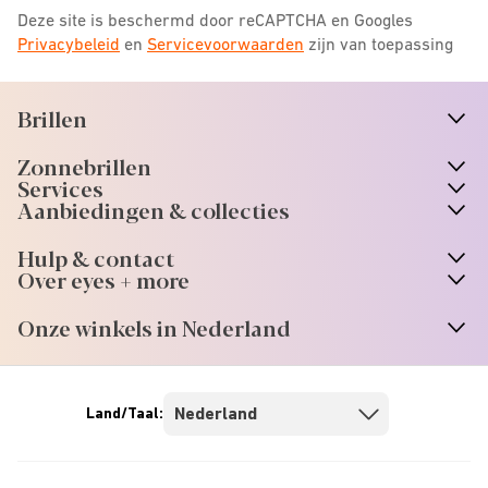
Deze site is beschermd door reCAPTCHA en Googles
Privacybeleid
en
Servicevoorwaarden
zijn van toepassing
Brillen
n
A
r
r
o
w
i
c
o
Zonnebrillen
n
A
r
r
o
w
i
c
o
Services
n
A
r
r
o
w
i
c
o
Aanbiedingen & collecties
n
A
r
r
o
w
i
c
o
Hulp & contact
n
A
r
r
o
w
i
c
o
Over eyes + more
n
A
r
r
o
w
i
c
o
Onze winkels in Nederland
n
A
r
r
o
w
i
c
o
Land/Taal: