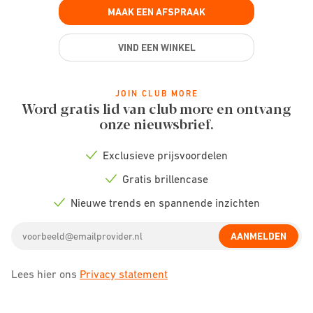
MAAK EEN AFSPRAAK
VIND EEN WINKEL
JOIN CLUB MORE
Word gratis lid van club more en ontvang
onze nieuwsbrief.
Exclusieve prijsvoordelen
Check
icon
Gratis brillencase
Check
icon
Nieuwe trends en spannende inzichten
Check
icon
Email
AANMELDEN
address
Lees hier ons
Privacy statement