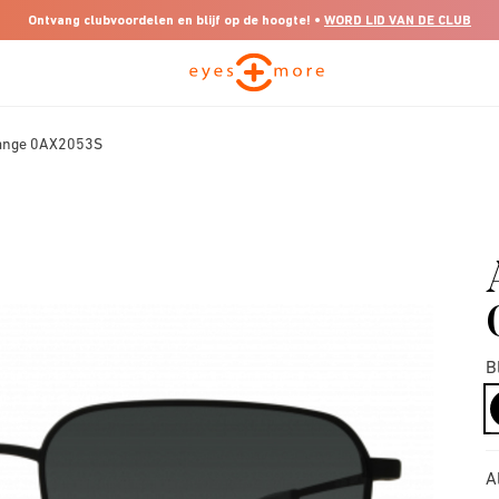
Ontvang clubvoordelen en blijf op de hoogte! •
WORD LID VAN DE CLUB
ange 0AX2053S
B
A