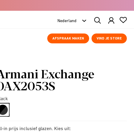
Search
Products
AFSPRAAK MAKEN
VIND JE STORE
Armani Exchange
0AX2053S
lack
selected
ll-in prijs inclusief glazen. Kies uit: