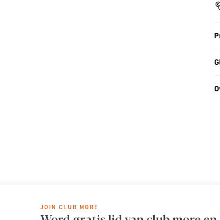
P
G
O
JOIN CLUB MORE
Word gratis lid van club more en