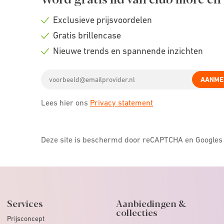
Exclusieve prijsvoordelen
Check
Gratis brillencase
icon
Check
Nieuwe trends en spannende inzichten
icon
Check
Email
icon
AANME
address
Lees hier ons
Privacy statement
Deze site is beschermd door reCAPTCHA en Google
Services
Aanbiedingen &
collecties
Prijsconcept