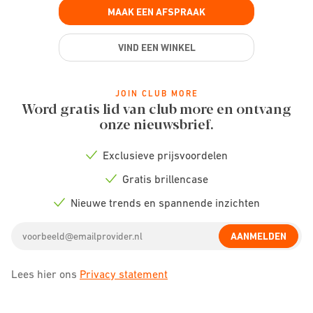
MAAK EEN AFSPRAAK
VIND EEN WINKEL
JOIN CLUB MORE
Word gratis lid van club more en ontvang
onze nieuwsbrief.
Exclusieve prijsvoordelen
Check
icon
Gratis brillencase
Check
icon
Nieuwe trends en spannende inzichten
Check
icon
Email
AANMELDEN
address
Lees hier ons
Privacy statement