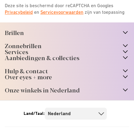
Deze site is beschermd door reCAPTCHA en Googles
Privacybeleid
en
Servicevoorwaarden
zijn van toepassing
Brillen
n
A
r
r
o
w
i
c
o
Zonnebrillen
n
A
r
r
o
w
i
c
o
Services
n
A
r
r
o
w
i
c
o
Aanbiedingen & collecties
n
A
r
r
o
w
i
c
o
Hulp & contact
n
A
r
r
o
w
i
c
o
Over eyes + more
n
A
r
r
o
w
i
c
o
Onze winkels in Nederland
n
A
r
r
o
w
i
c
o
Land/Taal: