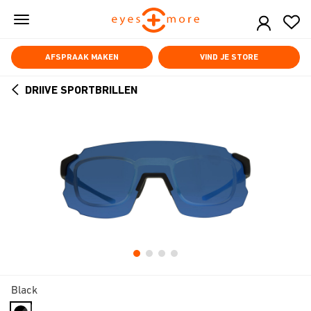
Skip
to
main
content
AFSPRAAK MAKEN
VIND JE STORE
DRIIVE SPORTBRILLEN
ARROW
BACK
Black