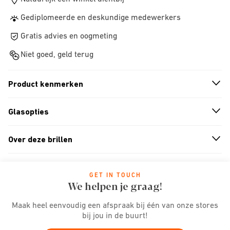
Gediplomeerde en deskundige medewerkers
Gratis advies en oogmeting
Niet goed, geld terug
Product kenmerken
n
A
r
r
o
w
i
c
o
Glasopties
n
A
r
r
o
w
i
c
o
Over deze brillen
n
A
r
r
o
w
i
c
o
GET IN TOUCH
We helpen je graag!
Maak heel eenvoudig een afspraak bij één van onze stores
bij jou in de buurt!