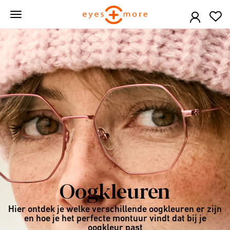
Skip
to
main
content
Oogkleuren
Hier ontdek je welke verschillende oogkleuren er zijn
en hoe je het perfecte montuur vindt dat bij je
oogkleur past