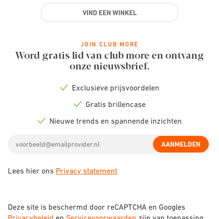
VIND EEN WINKEL
JOIN CLUB MORE
Word gratis lid van club more en ontvang
onze nieuwsbrief.
Exclusieve prijsvoordelen
Check
icon
Gratis brillencase
Check
icon
Nieuwe trends en spannende inzichten
Check
icon
Email
AANMELDEN
address
Lees hier ons
Privacy statement
Deze site is beschermd door reCAPTCHA en Googles
Privacybeleid
en
Servicevoorwaarden
zijn van toepassing