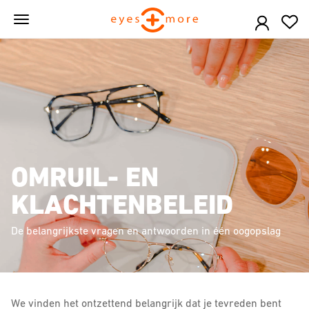
Skip
to
main
content
OMRUIL- EN
KLACHTENBELEID
De belangrijkste vragen en antwoorden in één oogopslag
We vinden het ontzettend belangrijk dat je tevreden bent