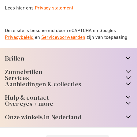
Lees hier ons
Privacy statement
Deze site is beschermd door reCAPTCHA en Googles
Privacybeleid
en
Servicevoorwaarden
zijn van toepassing
Brillen
n
A
r
r
o
w
i
c
o
Zonnebrillen
n
A
r
r
o
w
i
c
o
Services
n
A
r
r
o
w
i
c
o
Aanbiedingen & collecties
n
A
r
r
o
w
i
c
o
Hulp & contact
n
A
r
r
o
w
i
c
o
Over eyes + more
n
A
r
r
o
w
i
c
o
Onze winkels in Nederland
n
A
r
r
o
w
i
c
o