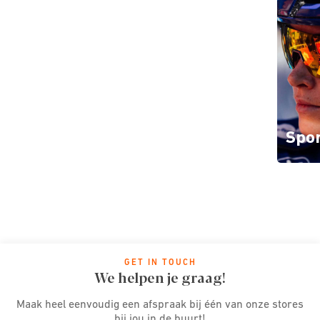
Dames
Heren
brillen
brillen
Zonnebrillen
Spor
GET IN TOUCH
We helpen je graag!
Maak heel eenvoudig een afspraak bij één van onze stores
bij jou in de buurt!