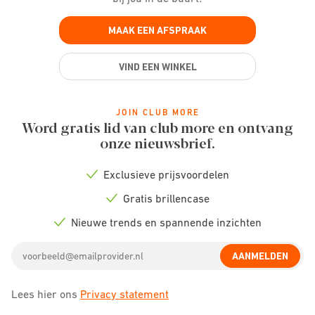
MAAK EEN AFSPRAAK
VIND EEN WINKEL
JOIN CLUB MORE
Word gratis lid van club more en ontvang
onze nieuwsbrief.
Exclusieve prijsvoordelen
Check
icon
Gratis brillencase
Check
icon
Nieuwe trends en spannende inzichten
Check
icon
Email
AANMELDEN
address
Lees hier ons
Privacy statement