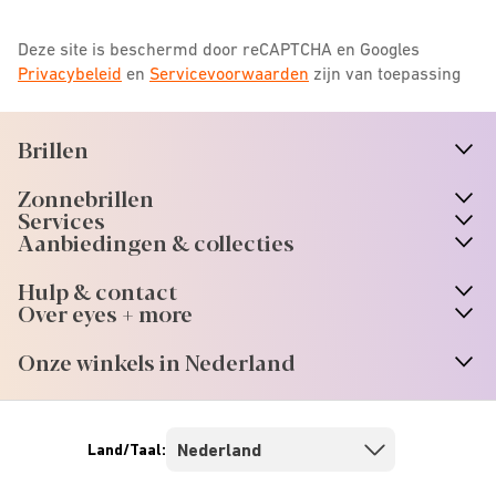
Deze site is beschermd door reCAPTCHA en Googles
Privacybeleid
en
Servicevoorwaarden
zijn van toepassing
Brillen
n
A
r
r
o
w
i
c
o
Zonnebrillen
n
A
r
r
o
w
i
c
o
Services
n
A
r
r
o
w
i
c
o
Aanbiedingen & collecties
n
A
r
r
o
w
i
c
o
Hulp & contact
n
A
r
r
o
w
i
c
o
Over eyes + more
n
A
r
r
o
w
i
c
o
Onze winkels in Nederland
n
A
r
r
o
w
i
c
o
Land/Taal: