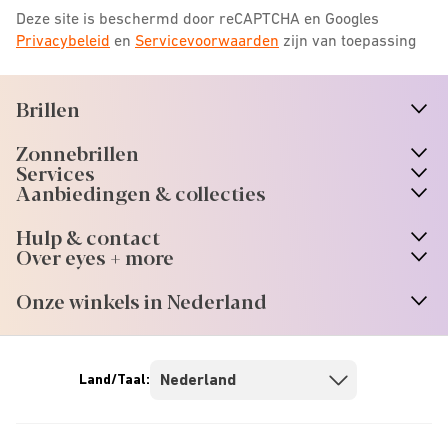
Deze site is beschermd door reCAPTCHA en Googles
Privacybeleid
en
Servicevoorwaarden
zijn van toepassing
Brillen
n
A
r
r
o
w
i
c
o
Zonnebrillen
n
A
r
r
o
w
i
c
o
Services
n
A
r
r
o
w
i
c
o
Aanbiedingen & collecties
n
A
r
r
o
w
i
c
o
Hulp & contact
n
A
r
r
o
w
i
c
o
Over eyes + more
n
A
r
r
o
w
i
c
o
Onze winkels in Nederland
n
A
r
r
o
w
i
c
o
Land/Taal: