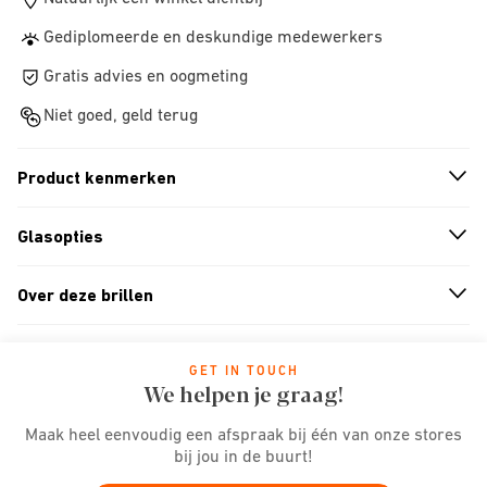
Gediplomeerde en deskundige medewerkers
Gratis advies en oogmeting
Niet goed, geld terug
Product kenmerken
n
A
r
r
o
w
i
c
o
Glasopties
n
A
r
r
o
w
i
c
o
Over deze brillen
n
A
r
r
o
w
i
c
o
GET IN TOUCH
We helpen je graag!
Maak heel eenvoudig een afspraak bij één van onze stores
bij jou in de buurt!