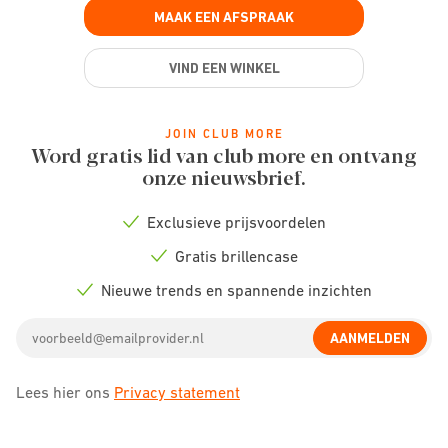
MAAK EEN AFSPRAAK
VIND EEN WINKEL
JOIN CLUB MORE
Word gratis lid van club more en ontvang
onze nieuwsbrief.
Exclusieve prijsvoordelen
Check
icon
Gratis brillencase
Check
icon
Nieuwe trends en spannende inzichten
Check
icon
Email
AANMELDEN
address
Lees hier ons
Privacy statement